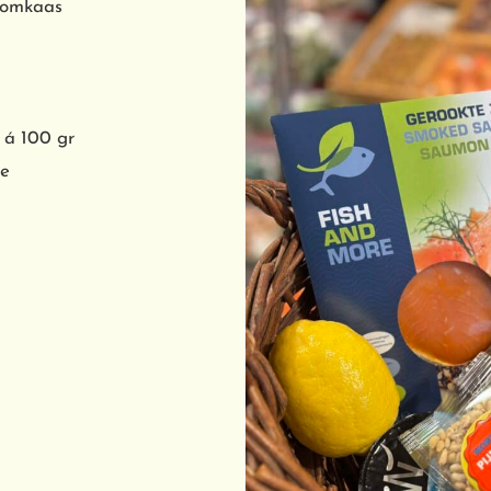
oomkaas
 á 100 gr
ie