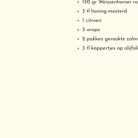
150 gr Weissenhorner r
3 tl honing-mosterd
1 citroen
3 wraps
2 pakken gerookte zalm
3 tl kappertjes op olijfol