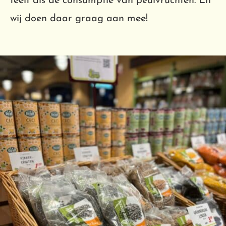
teelt als de consumptie van peulvruchten. En
wij doen daar graag aan mee!